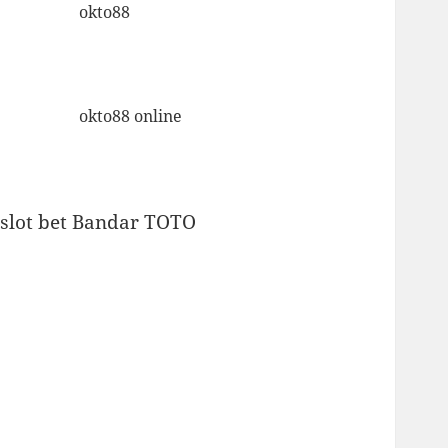
okto88
okto88 online
slot bet
Bandar TOTO