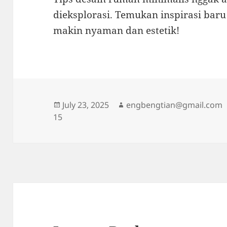
dieksplorasi. Temukan inspirasi bar
makin nyaman dan estetik!
Posted
Author
July 23, 2025
engbengtian@gmail.com
on
15