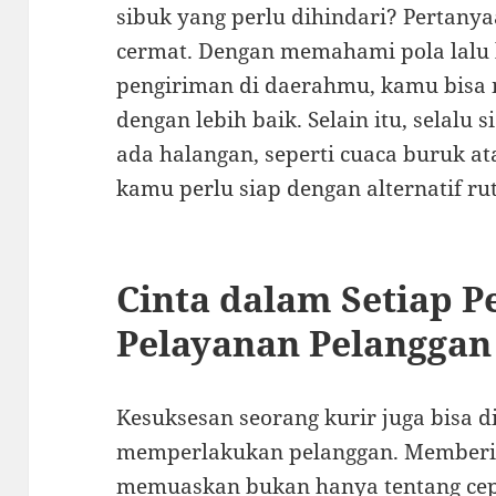
sibuk yang perlu dihindari? Pertany
cermat. Dengan memahami pola lalu 
pengiriman di daerahmu, kamu bisa
dengan lebih baik. Selain itu, selalu
ada halangan, seperti cuaca buruk a
kamu perlu siap dengan alternatif rut
Cinta dalam Setiap P
Pelayanan Pelanggan
Kesuksesan seorang kurir juga bisa 
memperlakukan pelanggan. Member
memuaskan bukan hanya tentang cepa