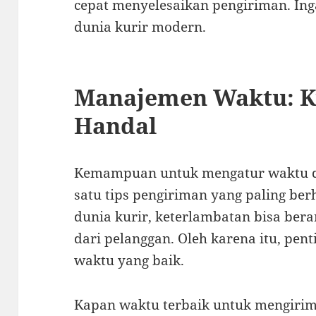
cepat menyelesaikan pengiriman. Inga
dunia kurir modern.
Manajemen Waktu: Ku
Handal
Kemampuan untuk mengatur waktu de
satu tips pengiriman yang paling b
dunia kurir, keterlambatan bisa bera
dari pelanggan. Oleh karena itu, pe
waktu yang baik.
Kapan waktu terbaik untuk mengiri