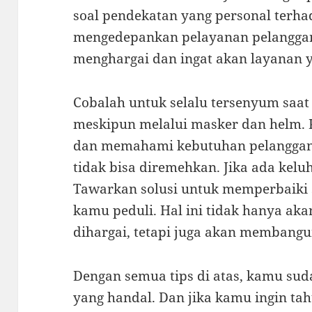
soal pendekatan yang personal terha
mengedepankan pelayanan pelanggan
menghargai dan ingat akan layanan y
Cobalah untuk selalu tersenyum saa
meskipun melalui masker dan helm.
dan memahami kebutuhan pelanggan
tidak bisa diremehkan. Jika ada kelu
Tawarkan solusi untuk memperbaiki 
kamu peduli. Hal ini tidak hanya a
dihargai, tetapi juga akan membangu
Dengan semua tips di atas, kamu sud
yang handal. Dan jika kamu ingin tah