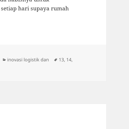
u setiap hari supaya rumah
Categories
Tags
inovasi logistik dan
13
,
14
,