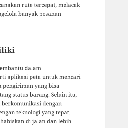
nakan rute tercepat, melacak
ngelola banyak pesanan
liki
 membantu dalam
i aplikasi peta untuk mencari
n pengiriman yang bisa
ng status barang. Selain itu,
k berkomunikasi dengan
ngan teknologi yang tepat,
abiskan di jalan dan lebih