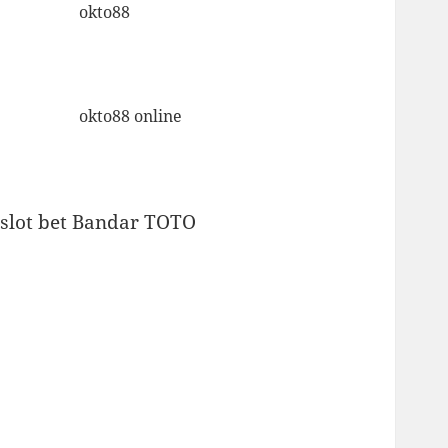
okto88
okto88 online
slot bet
Bandar TOTO