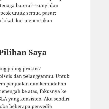
rtenaga baterai—sunyi dan
 cocok untuk semua pasar;
an lokal ikut menentukan
Pilihan Saya
ang paling praktis?
bisnis dan pelangganmu. Untuk
tform penjualan dan kemudahan
 menengah ke atas, fokusnya ke
LA yang konsisten. Aku sendiri
oba beberapa penyedia