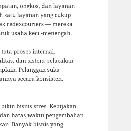
patan, ongkos, dan layanan
ah satu layanan yang cukup
cek
redexcouriers
— mereka
ntuk usaha kecil-menengah.
tata proses internal.
litas, dan sistem pelacakan
plain. Pelanggan suka
nnya secara konsisten,
 bikin bisnis stres. Kebijakan
, dan batas waktu pengembalian
kan. Banyak bisnis yang