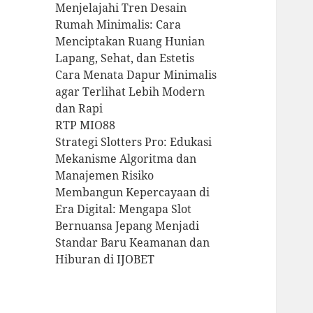
Menjelajahi Tren Desain
Rumah Minimalis: Cara
Menciptakan Ruang Hunian
Lapang, Sehat, dan Estetis
Cara Menata Dapur Minimalis
agar Terlihat Lebih Modern
dan Rapi
RTP MIO88
Strategi Slotters Pro: Edukasi
Mekanisme Algoritma dan
Manajemen Risiko
Membangun Kepercayaan di
Era Digital: Mengapa Slot
Bernuansa Jepang Menjadi
Standar Baru Keamanan dan
Hiburan di IJOBET