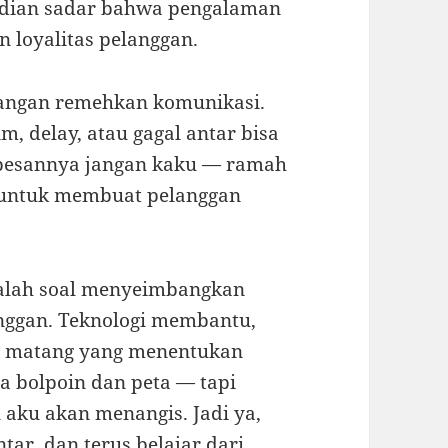
mudian sadar bahwa pengalaman
 loyalitas pelanggan.
 jangan remehkan komunikasi.
m, delay, atau gagal antar bisa
 pesannya jangan kaku — ramah
p untuk membuat pelanggan
adalah soal menyeimbangkan
anggan. Teknologi membantu,
ng matang yang menentukan
a bolpoin dan peta — tapi
 aku akan menangis. Jadi ya,
tar, dan terus belajar dari