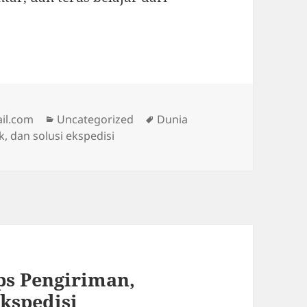
Categories
Tags
il.com
Uncategorized
Dunia
k, dan solusi ekspedisi
ps Pengiriman,
Ekspedisi