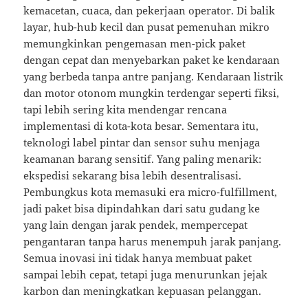
kemacetan, cuaca, dan pekerjaan operator. Di balik
layar, hub-hub kecil dan pusat pemenuhan mikro
memungkinkan pengemasan men-pick paket
dengan cepat dan menyebarkan paket ke kendaraan
yang berbeda tanpa antre panjang. Kendaraan listrik
dan motor otonom mungkin terdengar seperti fiksi,
tapi lebih sering kita mendengar rencana
implementasi di kota-kota besar. Sementara itu,
teknologi label pintar dan sensor suhu menjaga
keamanan barang sensitif. Yang paling menarik:
ekspedisi sekarang bisa lebih desentralisasi.
Pembungkus kota memasuki era micro-fulfillment,
jadi paket bisa dipindahkan dari satu gudang ke
yang lain dengan jarak pendek, mempercepat
pengantaran tanpa harus menempuh jarak panjang.
Semua inovasi ini tidak hanya membuat paket
sampai lebih cepat, tetapi juga menurunkan jejak
karbon dan meningkatkan kepuasan pelanggan.