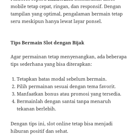
mobile tetap cepat, ringan, dan responsif. Dengan
tampilan yang optimal, pengalaman bermain tetap
seru meskipun hanya lewat layar ponsel.
Tips Bermain Slot dengan Bijak
Agar permainan tetap menyenangkan, ada beberapa
tips sederhana yang bisa diterapkan:
Tetapkan batas modal sebelum bermain.
Pilih permainan sesuai dengan tema favorit.
Manfaatkan bonus atau promosi yang tersedia.
Bermainlah dengan santai tanpa menaruh
tekanan berlebih.
Dengan tips ini, slot online tetap bisa menjadi
hiburan positif dan sehat.