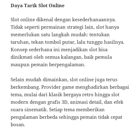
Daya Tarik Slot Online
Slot online dikenal dengan kesederhanaannya.
Tidak seperti permainan strategi lain, slot hanya
memerlukan satu langkah mudah: tentukan
taruhan, tekan tombol putar, lalu tunggu hasilnya.
Konsep sederhana ini menjadikan slot bisa
dinikmati oleh semua kalangan, baik pemula
maupun pemain berpengalaman.
Selain mudah dimainkan, slot online juga terus
berkembang. Provider game menghadirkan berbagai
tema, mulai dari klasik bergaya retro hingga slot
modern dengan grafis 3D, animasi detail, dan efek
suara sinematik. Setiap tema memberikan
pengalaman berbeda sehingga pemain tidak cepat
bosan.