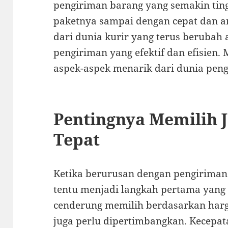
pengiriman barang yang semakin tingg
paketnya sampai dengan cepat dan
dari dunia kurir yang terus berubah
pengiriman yang efektif dan efisien. 
aspek-aspek menarik dari dunia peng
Pentingnya Memilih J
Tepat
Ketika berurusan dengan pengiriman 
tentu menjadi langkah pertama yang 
cenderung memilih berdasarkan harga,
juga perlu dipertimbangkan. Kecepat