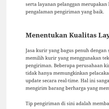
serta layanan pelanggan merupakan b
pengalaman pengiriman yang baik.
Menentukan Kualitas La
Jasa kurir yang bagus penuh dengan s
memilih kurir yang menggunakan tek
pengiriman. Beberapa perusahaan ki
tidak hanya memungkinkan pelacakan
update secara real-time. Hal ini san
mengirim barang berharga yang meme
Tip pengiriman di sini adalah memb