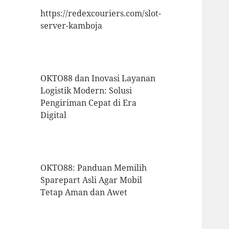
https://redexcouriers.com/slot-
server-kamboja
OKTO88 dan Inovasi Layanan
Logistik Modern: Solusi
Pengiriman Cepat di Era
Digital
OKTO88: Panduan Memilih
Sparepart Asli Agar Mobil
Tetap Aman dan Awet