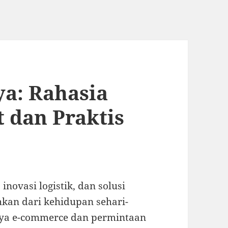
a: Rahasia
 dan Praktis
inovasi logistik, dan solusi
hkan dari kehidupan sehari-
knya e-commerce dan permintaan