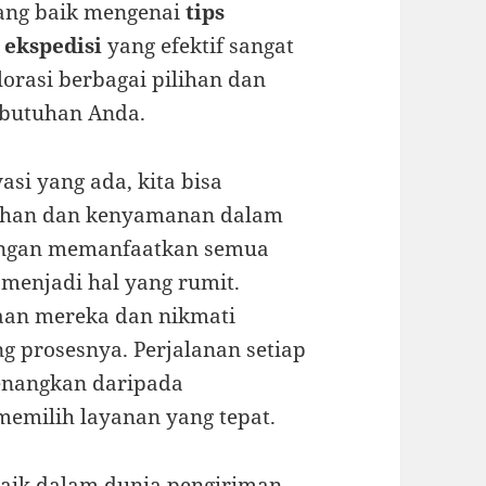
yang baik mengenai
tips
 ekspedisi
yang efektif sangat
orasi berbagai pilihan dan
ebutuhan Anda.
asi yang ada, kita bisa
ahan dan kenyamanan dalam
dengan memanfaatkan semua
 menjadi hal yang rumit.
jaan mereka dan nikmati
ng prosesnya. Perjalanan setiap
enangkan daripada
emilih layanan yang tepat.
baik dalam dunia pengiriman,