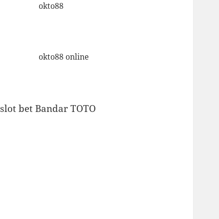
okto88
okto88 online
slot bet
Bandar TOTO