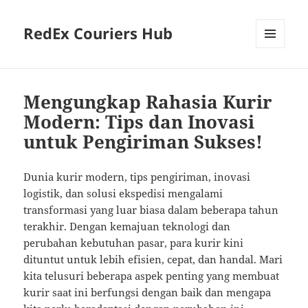
RedEx Couriers Hub
MENU
AND
WIDGETS
Mengungkap Rahasia Kurir
Modern: Tips dan Inovasi
untuk Pengiriman Sukses!
Dunia kurir modern, tips pengiriman, inovasi
logistik, dan solusi ekspedisi mengalami
transformasi yang luar biasa dalam beberapa tahun
terakhir. Dengan kemajuan teknologi dan
perubahan kebutuhan pasar, para kurir kini
dituntut untuk lebih efisien, cepat, dan handal. Mari
kita telusuri beberapa aspek penting yang membuat
kurir saat ini berfungsi dengan baik dan mengapa