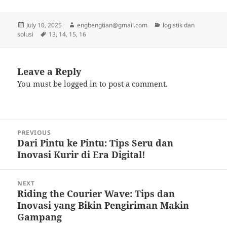
Posted
Author
Categories
July 10, 2025
engbengtian@gmail.com
logistik dan
on
Tags
solusi
13
,
14
,
15
,
16
Leave a Reply
You must be
logged in
to post a comment.
Post
PREVIOUS
navigation
Dari Pintu ke Pintu: Tips Seru dan
Previous
Inovasi Kurir di Era Digital!
post:
NEXT
Riding the Courier Wave: Tips dan
Next
Inovasi yang Bikin Pengiriman Makin
post:
Gampang