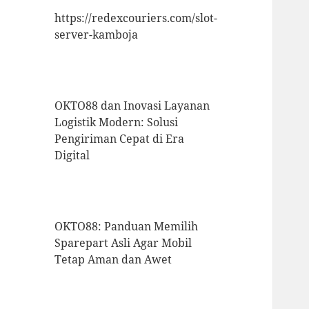
https://redexcouriers.com/slot-
server-kamboja
OKTO88 dan Inovasi Layanan
Logistik Modern: Solusi
Pengiriman Cepat di Era
Digital
OKTO88: Panduan Memilih
Sparepart Asli Agar Mobil
Tetap Aman dan Awet