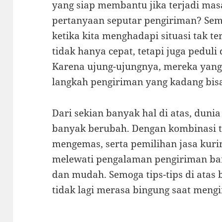
yang siap membantu jika terjadi mas
pertanyaan seputar pengiriman? Se
ketika kita menghadapi situasi tak te
tidak hanya cepat, tetapi juga pedul
Karena ujung-ujungnya, mereka yang
langkah pengiriman yang kadang bisa 
Dari sekian banyak hal di atas, dun
banyak berubah. Dengan kombinasi t
mengemas, serta pemilihan jasa kurir
melewati pengalaman pengiriman ba
dan mudah. Semoga tips-tips di ata
tidak lagi merasa bingung saat meng