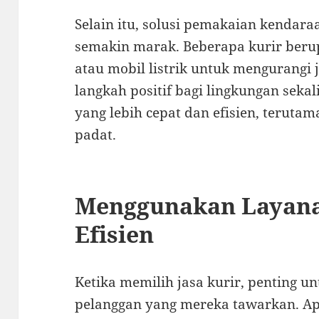
Selain itu, solusi pemakaian kendar
semakin marak. Beberapa kurir ber
atau mobil listrik untuk mengurangi j
langkah positif bagi lingkungan seka
yang lebih cepat dan efisien, teruta
padat.
Menggunakan Layana
Efisien
Ketika memilih jasa kurir, penting 
pelanggan yang mereka tawarkan. A