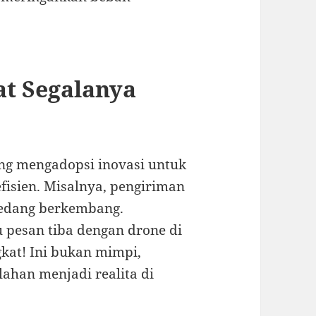
t Segalanya
ang mengadopsi inovasi untuk
isien. Misalnya, pengiriman
sedang berkembang.
 pesan tiba dengan drone di
at! Ini bukan mimpi,
ahan menjadi realita di