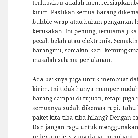
terlupakan adalah mempersiapkan b
kirim. Pastikan semua barang dikem
bubble wrap atau bahan pengaman l
kerusakan. Ini penting, terutama ji
pecah belah atau elektronik. Semak
barangmu, semakin kecil kemungki
masalah selama perjalanan.
Ada baiknya juga untuk membuat daf
kirim. Ini tidak hanya mempermudah
barang sampai di tujuan, tetapi ju
semuanya sudah dikemas rapi. Tahu k
paket kita tiba-tiba hilang? Dengan ca
Dan jangan ragu untuk menggunakan j
redexcouriers
yang dapat membantu