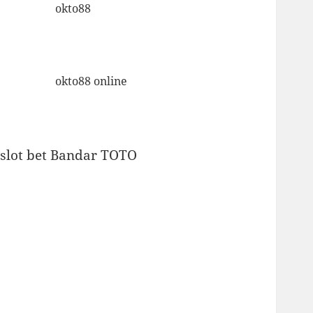
okto88
okto88 online
slot bet
Bandar TOTO